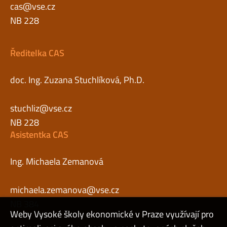
cas@vse.cz
NB 228
Ředitelka CAS
doc. Ing. Zuzana Stuchlíková, Ph.D.
stuchliz@vse.cz
NB 228
Asistentka CAS
Ing. Michaela Zemanová
michaela.zemanova@vse.cz
NB 384
Weby Vysoké školy ekonomické v Praze využívají pro