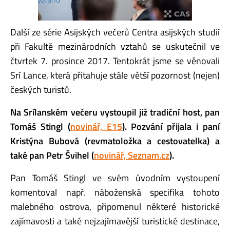
Další ze série Asijských večerů Centra asijských studií
při Fakultě mezinárodních vztahů se uskutečnil ve
čtvrtek 7. prosince 2017. Tentokrát jsme se věnovali
Srí Lance, která přitahuje stále větší pozornost (nejen)
českých turistů.
Na Srílanském večeru vystoupil již tradiční host, pan
Tomáš Stingl (
novinář, E15
). Pozvání přijala i paní
Kristýna Bubová (revmatoložka a cestovatelka) a
také pan Petr Švihel (
novinář, Seznam.cz
).
Pan Tomáš Stingl ve svém úvodním vystoupení
komentoval např. náboženská specifika tohoto
malebného ostrova, připomenul některé historické
zajímavosti a také nejzajímavější turistické destinace,