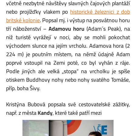
včetně nezbytné návštěvy slavných čajových plantáží
nebo projížďky vlakem po
historické železnici z dob
britské kolonie
. Popsal mj. i výstup na posvátnou horu
tří náboženství –
Adamovu horu
(Adam´s Peak), na
niž turisté vyrážejí v noci, aby se mohli pokochat
východem slunce na jejím vrcholu. Adamova hora (2
224 m) je poutním místem, na němž údajně Adam
poprvé vstoupil na Zemi poté, co byl vyhán z ráje.
Podle jiných ale velká „stopa“ na vrcholku je spíše
otiskem Buddhovy nohy nebo nohy svatého Tomáše,
příp. boha Šivy.
Kristýna Bubová popsala své cestovatelské zážitky,
např. z města
Kandy
, které také patří mezi