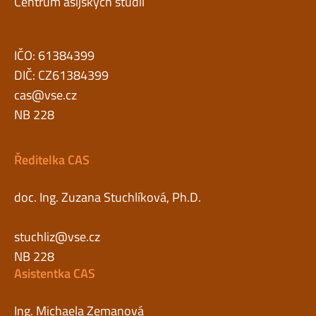
Centrum asijských studií
IČO: 61384399
DIČ: CZ61384399
cas@vse.cz
NB 228
Ředitelka CAS
doc. Ing. Zuzana Stuchlíková, Ph.D.
stuchliz@vse.cz
NB 228
Asistentka CAS
Ing. Michaela Zemanová