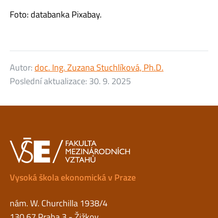
Foto: databanka Pixabay.
Autor:
doc. Ing. Zuzana Stuchlíková, Ph.D.
Poslední aktualizace:
30. 9. 2025
Vysoká škola ekonomická v Praze
nám. W. Churchilla 1938/4
130 67 Praha 3 - Žižkov