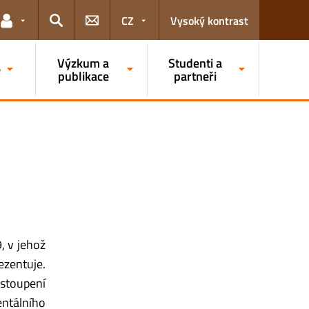
CZ
Vysoký kontrast
Odkazy pro uživatele
Hledat
Výzkum a
Studenti a
e
publikace
partneři
, v jehož
ezentuje.
ystoupení
entálního