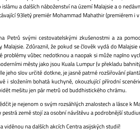
 islámu a dalších náboženství na území Malajsie a o nedá
stávající 93letý premiér Mohammad Mahathir (premiérem i v
na Petrů svými cestovatelskými zkušenostmi a za pomoc
y Malajsie. Zdůraznil, že pokud se člověk vydá do Malajsie 
ké problémy vůbec nedotknou a naopak si může naplno vy
 s moderními městy jako jsou Kuala Lumpur (v překladu bahnit
e jeho slov určitě dotkne, je jasně patrné rozšiřování plant
ě i složením bohatá kuchyně, okouzlující přírodní scenéri
vidět mešitu jen pár metrů od buddhistického chrámu.
čit je nejenom o svým rozsáhlých znalostech a lásce k Mala
y pestrá země stojí za osobní návštěvu a podrobnější studiu
viděnou na dalších akcích Centra asijských studií!