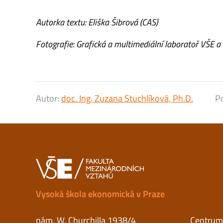
Autorka textu: Eliška Šibrová (CAS)
Fotografie: Grafická a multimediální laboratoř VŠE 
Autor:
doc. Ing. Zuzana Stuchlíková, Ph.D.
Po
Vysoká škola ekonomická v Praze
nám. W. Churchilla 1938/4
Centrum 