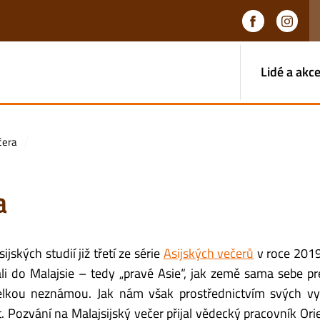
Lidé a akc
čera
a
ských studií již třetí ze série
Asijských večerů
v roce 2019
li do Malajsie – tedy „pravé Asie“, jak země sama sebe pr
 velkou neznámou. Jak nám však prostřednictvím svých v
st. Pozvání na Malajsijský večer přijal vědecký pracovník Ori