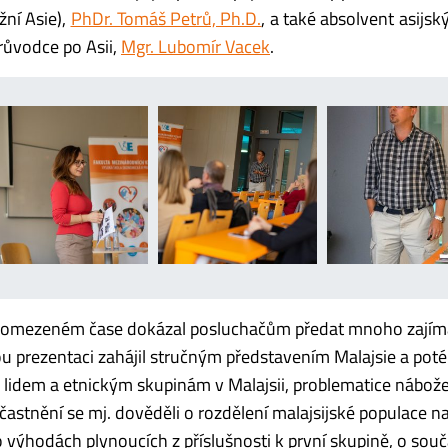
žní Asie),
PhDr. Tomáš Petrů, Ph.D.
, a také absolvent asijsk
průvodce po Asii,
Mgr. Lubomír Vacek
.
i v omezeném čase dokázal posluchačům předat mnoho zají
Svou prezentaci zahájil stručným představením Malajsie a poté 
lidem a etnickým skupinám v Malajsii, problematice nábož
účastnění se mj. dověděli o rozdělení malajsijské populace n
výhodách plynoucích z příslušnosti k první skupině, o sou