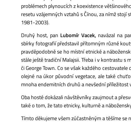
problémech plynoucích z koexistence většinového
resetu vzájemných vztahů s Čínou, za nímž stojí 
1981-2003).
Druhý host, pan
Lubomír Vacek,
navázal na pa
sbírky fotografií představil přítomným různé kout
pravděpodobně se ho místní etnické a nábožens
stále ještě tradiční Malajsii. Třeba i v kontrastu
či George Town. Co se však každého cestovatele dl
olejné na úkor původní vegetace, ale také chuťov
mnoha endemitních druhů a nevšední příležitost 
Oba hosté dokázali návštěvníky zaujmout a přesvěd
také o tom, že tato etnicky, kulturně a nábožensk
Tímto děkujeme všem zúčastněným a těšíme se na 