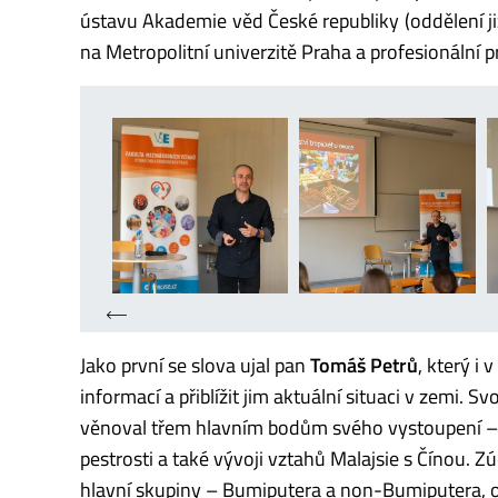
ústavu Akademie věd České republiky (oddělení ji
na Metropolitní univerzitě Praha a profesionální 
Jako první se slova ujal pan
Tomáš Petrů
, který 
informací a přiblížit jim aktuální situaci v zemi. 
věnoval třem hlavním bodům svého vystoupení – 
pestrosti a také vývoji vztahů Malajsie s Čínou. Z
hlavní skupiny – Bumiputera a non-Bumiputera, o 