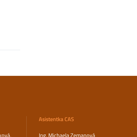
Asistentka CAS
ková,
Ing. Michaela Zemanová