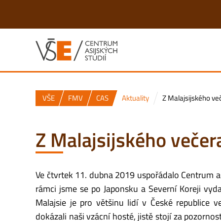
VŠE
FMV
CAS
Aktuality
Z Malajsijského ve
Z Malajsijského večer
Ve čtvrtek 11. dubna 2019 uspořádalo Centrum asij
rámci jsme se po Japonsku a Severní Koreji vyda
Malajsie je pro většinu lidí v České republice
dokázali naši vzácní hosté, jistě stojí za pozorno