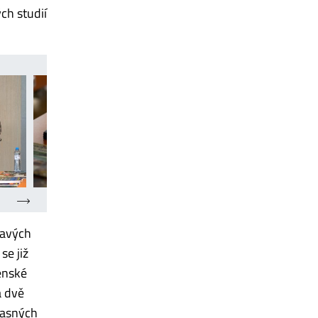
ých studií
mavých
se již
enské
a dvě
časných