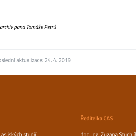
a archív pana Tomáše Petrů
slední aktualizace:
24. 4. 2019
Ředitelka CAS
asijských studií
doc. Ing. Zuzana Stuchlí