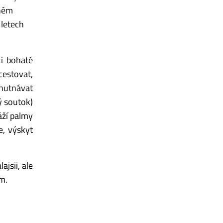
vném
 letech
i bohaté
cestovat,
chutnávat
ý soutok)
áží palmy
e, výskyt
jsii, ale
m.